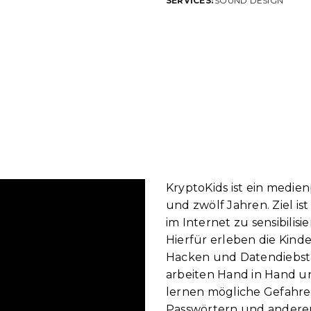
SERVICES:
SOUND DESIGN
KryptoKids ist ein medie
und zwölf Jahren. Ziel is
im Internet zu sensibilis
Hierfür erleben die Kin
Hacken und Datendiebstahl
arbeiten Hand in Hand un
lernen mögliche Gefahren
Passwörtern und anderen 